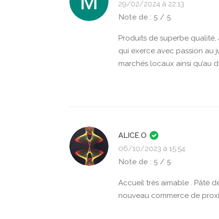
29/02/2024 à 22:13
Note de : 5 / 5
Produits de superbe qualité, 
qui exerce avec passion au ju
marchés locaux ainsi qu’au d
ALICE.O
06/10/2023 à 15:54
Note de : 5 / 5
Accueil très aimable . Pâté de
nouveau commerce de proximi