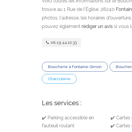
Voici toutes les informations sur le Bouch
trouve au 1 Rue de l'Église, 28240
Fontai
photos, l'adresse, les horaires d'ouverture
pouvez églement
rédiger un avis
si vous 
06.19.44.22.33
Boucherie à Fontaine-Simon
Boucheri
Charcuterie
Les services :
✔️ Parking accessible en
✔️ Cartes 
fauteuil roulant
✔️ Cartes