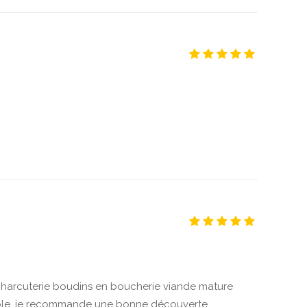
 charcuterie boudins en boucherie viande mature
able .je recommande une bonne découverte.