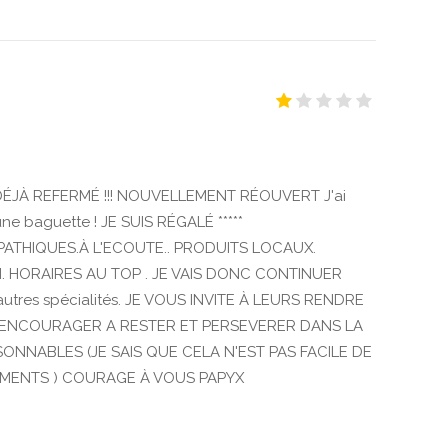
JÀ REFERMÉ !!! NOUVELLEMENT RÉOUVERT J'ai
une baguette ! JE SUIS RÉGALÉ *****
ATHIQUES.À L'ECOUTE.. PRODUITS LOCAUX.
. HORAIRES AU TOP . JE VAIS DONC CONTINUER
autres spécialités. JE VOUS INVITE À LEURS RENDRE
S ENCOURAGER A RESTER ET PERSEVERER DANS LA
SONNABLES (JE SAIS QUE CELA N'EST PAS FACILE DE
OMENTS ) COURAGE À VOUS PAPYX