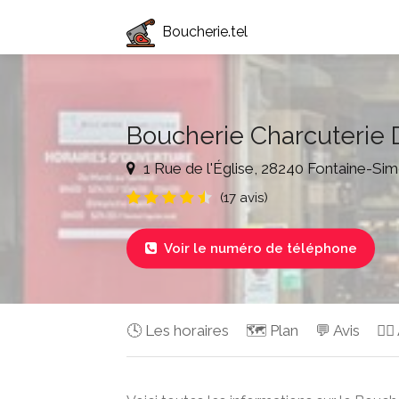
Boucherie.tel
Boucherie Charcuterie 
1 Rue de l'Église, 28240 Fontaine-Si
(17 avis)
Voir le numéro de téléphone

🕓 Les horaires
🗺️ Plan
💬 Avis
✍🏻