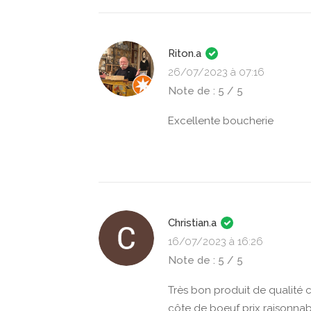
Riton.a
26/07/2023 à 07:16
Note de : 5 / 5
Excellente boucherie
Christian.a
16/07/2023 à 16:26
Note de : 5 / 5
Très bon produit de qualité
côte de boeuf prix raisonn