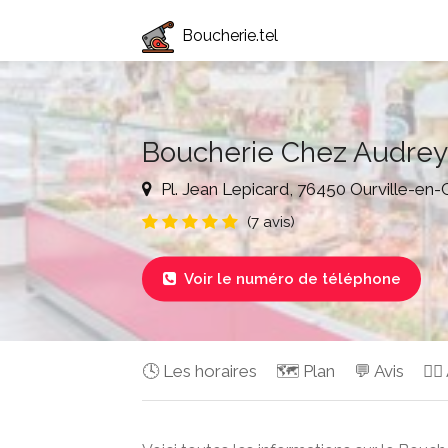
Boucherie.tel
Boucherie Chez Audrey
Pl. Jean Lepicard, 76450 Ourville-en
(7 avis)
Voir le numéro de téléphone

🕓 Les horaires
🗺️ Plan
💬 Avis
✍🏻