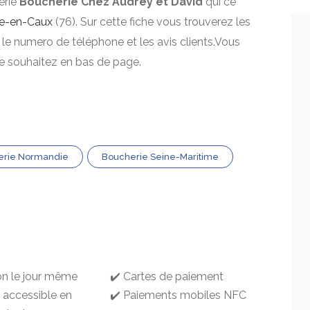
erie
Boucherie Chez Audrey et David
qui ce
le-en-Caux
(76). Sur cette fiche vous trouverez les
, le numero de téléphone et les avis clients.Vous
le souhaitez en bas de page.
erie Normandie
Boucherie Seine-Maritime
son le jour même
✔️ Cartes de paiement
g accessible en
✔️ Paiements mobiles NFC