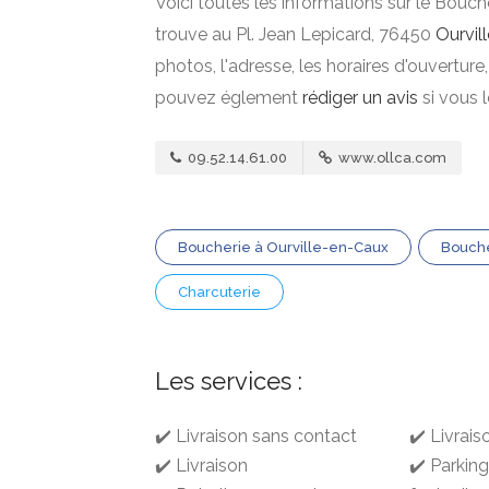
Voici toutes les informations sur le Bouch
trouve au Pl. Jean Lepicard, 76450
Ourvil
photos, l'adresse, les horaires d'ouverture
pouvez églement
rédiger un avis
si vous 
09.52.14.61.00
www.ollca.com
Boucherie à Ourville-en-Caux
Bouch
Charcuterie
Les services :
✔️ Livraison sans contact
✔️ Livrai
✔️ Livraison
✔️ Parkin