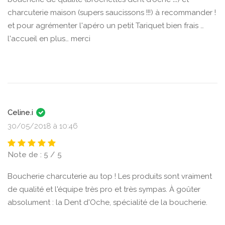
charcuterie maison (supers saucissons !!!) à recommander !
et pour agrémenter l'apéro un petit Tariquet bien frais …
l'accueil en plus… merci
Celine.i
30/05/2018 à 10:46
Note de : 5 / 5
Boucherie charcuterie au top ! Les produits sont vraiment
de qualité et l'équipe très pro et très sympas. À goûter
absolument : la Dent d'Oche, spécialité de la boucherie.