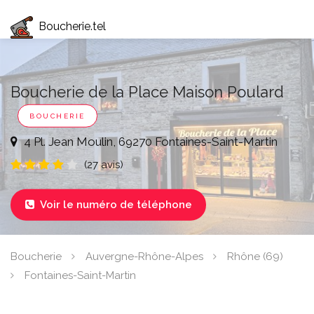
Boucherie.tel
Boucherie de la Place Maison Poulard
BOUCHERIE
4 Pl. Jean Moulin, 69270 Fontaines-Saint-Martin
(27 avis)
Voir le numéro de téléphone

Boucherie
Auvergne-Rhône-Alpes
Rhône (69)
Fontaines-Saint-Martin