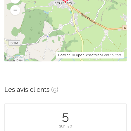
Leaflet
| ©
OpenStreetMap
Contributors
Les avis clients
(5)
5
sur 5.0