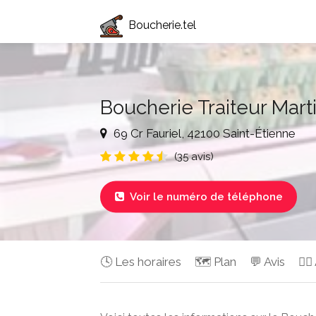
Boucherie.tel
Boucherie Traiteur Mart
69 Cr Fauriel, 42100 Saint-Étienne
(35 avis)
Voir le numéro de téléphone

🕓 Les horaires
🗺️ Plan
💬 Avis
✍🏻