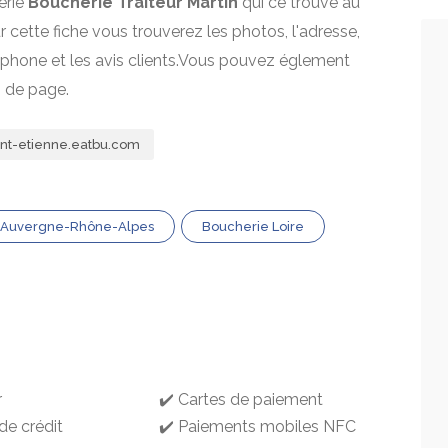
erie
Boucherie Traiteur Martin
qui ce trouve au
r cette fiche vous trouverez les photos, l'adresse,
léphone et les avis clients.Vous pouvez églement
s de page.
int-etienne.eatbu.com
 Auvergne-Rhône-Alpes
Boucherie Loire
r
✔️ Cartes de paiement
de crédit
✔️ Paiements mobiles NFC