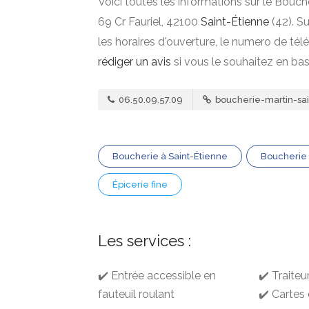
Voici toutes les informations sur le Bouch
69 Cr Fauriel, 42100
Saint-Étienne
(42). Su
les horaires d'ouverture, le numero de té
rédiger un avis
si vous le souhaitez en ba
06.50.09.57.09
boucherie-martin-sa
Boucherie à Saint-Étienne
Boucherie
Épicerie fine
Les services :
✔️ Entrée accessible en
✔️ Traiteu
fauteuil roulant
✔️ Cartes 