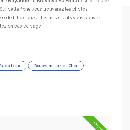
erie
Boyauderie Blesoise Sa Follet
qui ce trouve
 Sur cette fiche vous trouverez les photos,
mero de téléphone et les avis clients.Vous pouvez
itez en bas de page.
al de Loire
Boucherie Loir-et-Cher
Ouvert