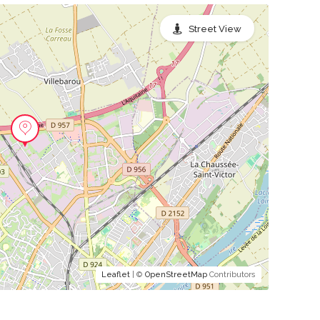
Street View
Leaflet
| ©
OpenStreetMap
Contributors