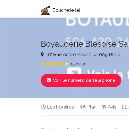
Boucherie.tel
Boyauderie Blesoise Sa
67 Rue André Boulle, 41009 Blois
(5 avis)
Voir le numéro de téléphone

🕓 Les horaires
🗺️ Plan
💬 Avis
✍🏻