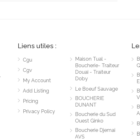
Liens utiles :
Le
Maison Tual -
B
Cgu
Boucherie- Traiteur
Q
Cgv
Douai - Traiteur
B
r
Doby
My Account
E
Le Boeuf Sauvage
Add Listing
B
V
BOUCHERIE
Pricing
DUNANT
B
Privacy Policy
A
Boucherie du Sud
Ouest Ginko
B
Boucherie Djemai
B
AVS