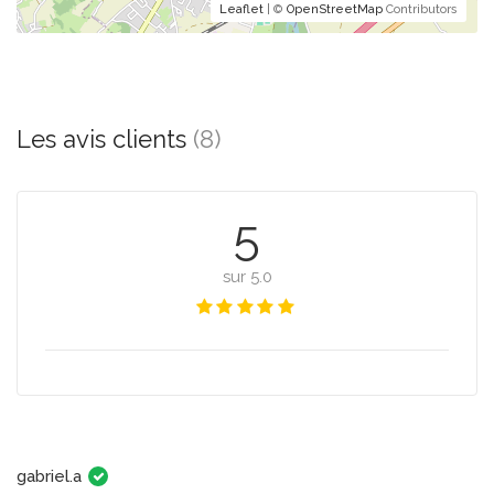
Leaflet
| ©
OpenStreetMap
Contributors
Les avis clients
(8)
5
sur 5.0
gabriel.a