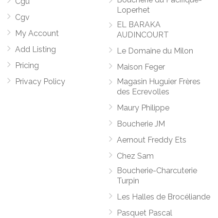
Cgu
Loperhet
Cgv
EL BARAKA
My Account
AUDINCOURT
Add Listing
Le Domaine du Milon
Pricing
Maison Feger
Privacy Policy
Magasin Huguier Frères
des Ecrevolles
Maury Philippe
Boucherie JM
Aernout Freddy Ets
Chez Sam
Boucherie-Charcuterie
Turpin
Les Halles de Brocéliande
Pasquet Pascal