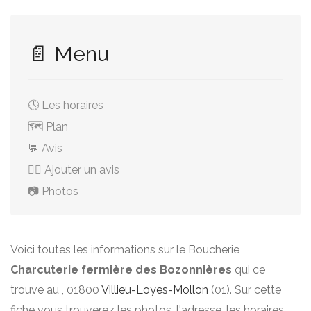
📄 Menu
🕓 Les horaires
🗺️ Plan
💬 Avis
✍🏻 Ajouter un avis
📷 Photos
Voici toutes les informations sur le Boucherie
Charcuterie fermière des Bozonnières
qui ce
trouve au , 01800
Villieu-Loyes-Mollon
(01). Sur cette
fiche vous trouverez les photos, l'adresse, les horaires