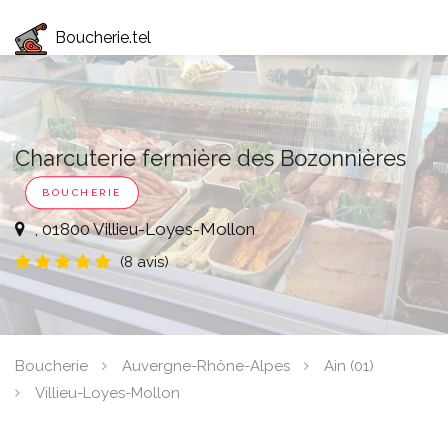
Boucherie.tel
Charcuterie fermière des Bozonnières
BOUCHERIE
, 01800 Villieu-Loyes-Mollon
(8 avis)
Boucherie
Auvergne-Rhône-Alpes
Ain (01)
Villieu-Loyes-Mollon