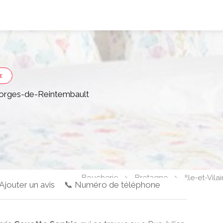
E
eorges-de-Reintembault
Boucherie
Bretagne
Ille-et-Vila
 Ajouter un avis
📞 Numéro de téléphone