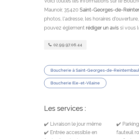
Voici toutes les informations sur le Bouch
Maunoir, 35420
Saint-Georges-de-Reinte
photos, l'adresse, les horaires d'ouverture
pouvez églement
rédiger un avis
si vous 
02.99.97.06.44
Boucherie à Saint-Georges-de-Reintembaul
Boucherie Ille-et-Vilaine
Les services :
✔️ Livraison le jour même
✔️ Parkin
✔️ Entrée accessible en
fauteuil r