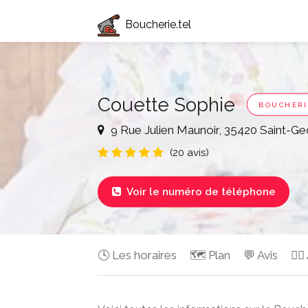
Boucherie.tel
Couette Sophie
BOUCHERI
9 Rue Julien Maunoir, 35420 Saint-G
(20 avis)
Voir le numéro de téléphone

🕓 Les horaires
🗺️ Plan
💬 Avis
✍🏻