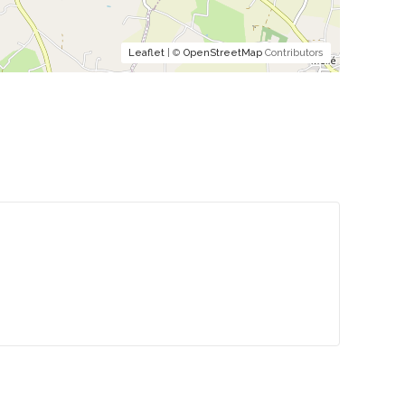
Leaflet
| ©
OpenStreetMap
Contributors