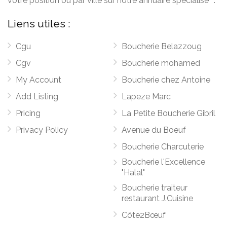
votre position ou par ville sur notre annuaire spécialisé "".
Liens utiles :
Cgu
Boucherie Belazzoug
Cgv
Boucherie mohamed
My Account
Boucherie chez Antoine
Add Listing
Lapeze Marc
Pricing
La Petite Boucherie Gibril
Privacy Policy
Avenue du Boeuf
Boucherie Charcuterie
Boucherie l'Excellence
"Halal"
Boucherie traiteur
restaurant J.Cuisine
Côte2Bœuf