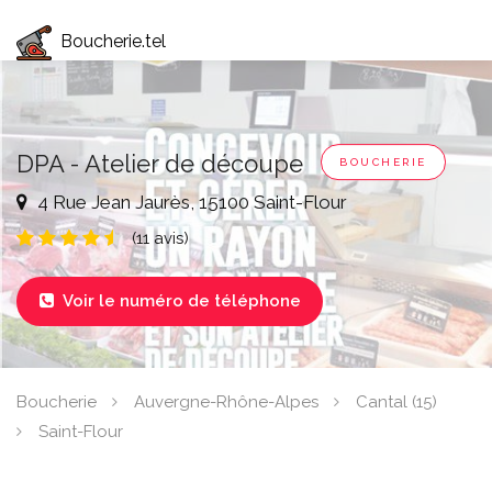
Boucherie.tel
DPA - Atelier de découpe
BOUCHERIE
4 Rue Jean Jaurès, 15100 Saint-Flour
(11 avis)
Voir le numéro de téléphone

Boucherie
Auvergne-Rhône-Alpes
Cantal (15)
Saint-Flour