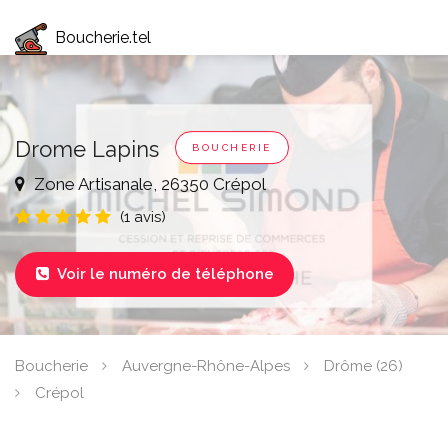
Boucherie.tel
Drome Lapins
BOUCHERIE
Zone Artisanale, 26350 Crépol
(1 avis)
Voir le numéro de téléphone

Boucherie
Auvergne-Rhône-Alpes
Drôme (26)
Crépol