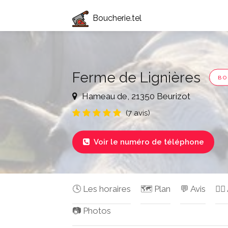
Boucherie.tel
Ferme de Lignières
BO
Hameau de, 21350 Beurizot
(7 avis)
Voir le numéro de téléphone

🕓 Les horaires
🗺️ Plan
💬 Avis
✍🏻
📷 Photos