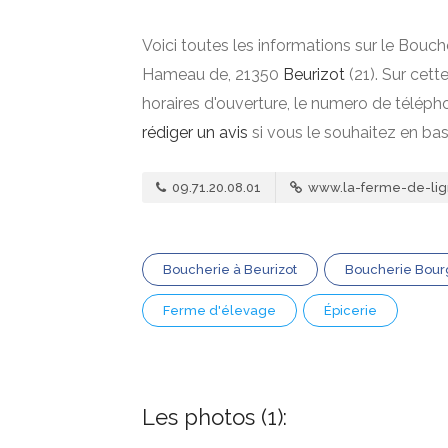
Voici toutes les informations sur le Bouch
Hameau de, 21350
Beurizot
(21). Sur cett
horaires d'ouverture, le numero de téléph
rédiger un avis
si vous le souhaitez en ba
09.71.20.08.01
www.la-ferme-de-lig
Boucherie à Beurizot
Boucherie Bou
Ferme d'élevage
Épicerie
Les photos (1):