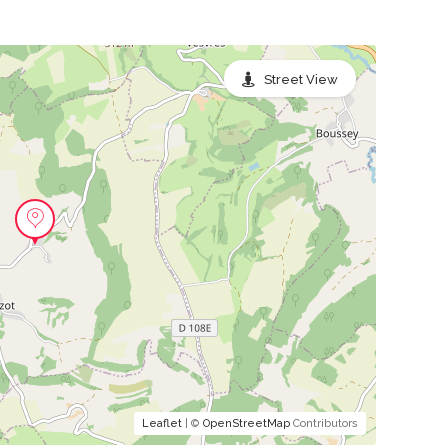
Street View
Leaflet
| ©
OpenStreetMap
Contributors