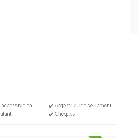
g accessible en
✔️ Argent liquide seulement
oulant
✔️ Chèques