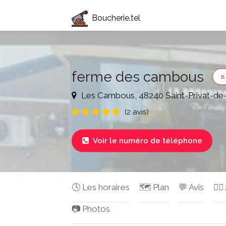
Boucherie.tel
ferme des cambous
B
Les Cambous, 48240 Saint-Privat-de
(2 avis)
Voir le numéro de téléphone

🕓 Les horaires
🗺️ Plan
💬 Avis
✍🏻
📷 Photos