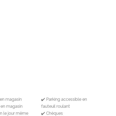
t en magasin
✔️ Parking accessible en
 en magasin
fauteuil roulant
on le jour même
✔️ Chèques