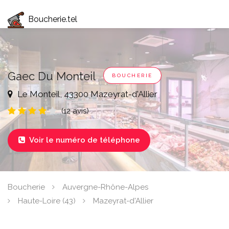
Boucherie.tel
Gaec Du Monteil
BOUCHERIE
Le Monteil, 43300 Mazeyrat-d'Allier
(12 avis)
Voir le numéro de téléphone

Boucherie
Auvergne-Rhône-Alpes
Haute-Loire (43)
Mazeyrat-d'Allier