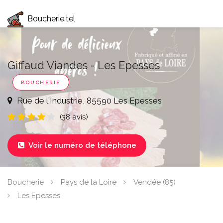
Boucherie.tel
Giffaud Viandes - Les Epesses
BOUCHERIE
Rue de l'Industrie, 85590 Les Epesses
(38 avis)
Voir le numéro de téléphone

Boucherie
Pays de la Loire
Vendée (85)
Les Epesses