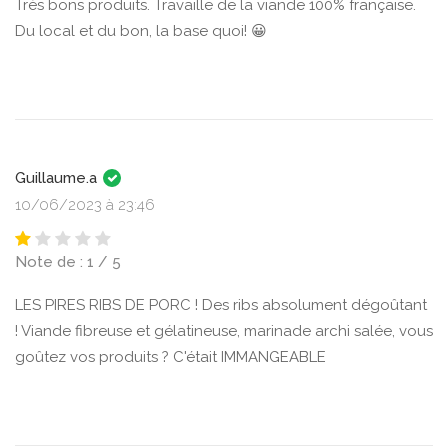
Très bons produits. Travaille de la viande 100% française.
Du local et du bon, la base quoi! 😀
Guillaume.a
10/06/2023 à 23:46
Note de : 1 / 5
LES PIRES RIBS DE PORC ! Des ribs absolument dégoûtant
! Viande fibreuse et gélatineuse, marinade archi salée, vous
goûtez vos produits ? C'était IMMANGEABLE