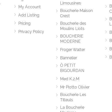
Limousines
r
B
My Account
Boucherie Maison
C
Add Listing
Crest
B
Pricing
Boucherie des
L
Moulins Liots
Privacy Policy
B
BOUCHERIE
B
MODERNE
B
Froger Walter
B
Bannelier
Ô PETIT
BIGOURDAN
Med K.2.M
Mr Piotto Olivier
Boucherie Les
Tilleuls
La Boucherie