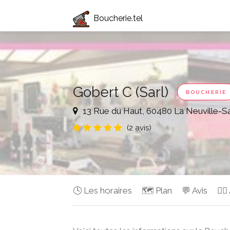
Boucherie.tel
Gobert C (Sarl)
BOUCHERIE
13 Rue du Haut, 60480 La Neuville-Sa
(2 avis)
🕓 Les horaires
🗺️ Plan
💬 Avis
✍🏻