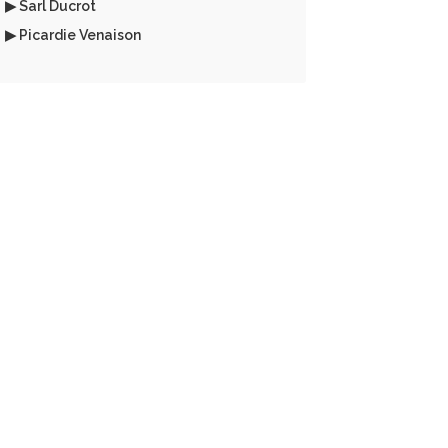
▶ Sarl Ducrot
▶ Picardie Venaison