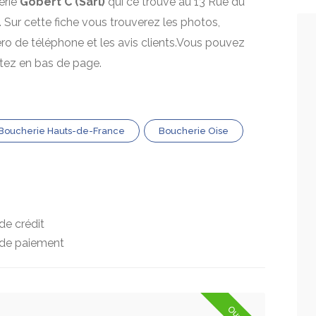
erie
Gobert C (Sarl)
qui ce trouve au 13 Rue du
. Sur cette fiche vous trouverez les photos,
mero de téléphone et les avis clients.Vous pouvez
itez en bas de page.
Boucherie Hauts-de-France
Boucherie Oise
de crédit
 de paiement