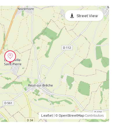
Street View
Leaflet
| ©
OpenStreetMap
Contributors