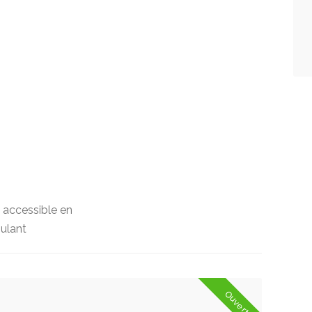
g accessible en
oulant
Ouvert