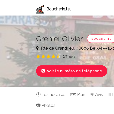
Boucherie.tel
Grenier Olivier
BOUCHERIE
Rte de Grandrieu, 48600 Bel-Air-Val-
(17 avis)
Voir le numéro de téléphone

🕓 Les horaires
🗺️ Plan
💬 Avis
✍🏻
📷 Photos