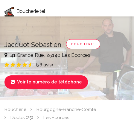
Boucherie.tel
Jacquot Sebastien
BOUCHERIE
41 Grande Rue, 25140 Les Écorces
(38 avis)
Voir le numéro de téléphone

Boucherie
Bourgogne-Franche-Comté
Doubs (25)
Les Écorces