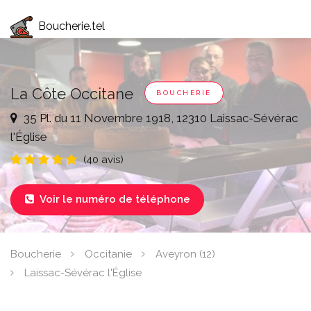
Boucherie.tel
La Côte Occitane
BOUCHERIE
35 Pl. du 11 Novembre 1918, 12310 Laissac-Sévérac
l'Église
(40 avis)
Voir le numéro de téléphone

Boucherie
Occitanie
Aveyron (12)
Laissac-Sévérac l'Église