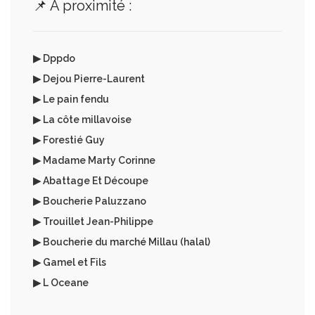
📌 A proximité :
▶ Dppdo
▶ Dejou Pierre-Laurent
▶ Le pain fendu
▶ La côte millavoise
▶ Forestié Guy
▶ Madame Marty Corinne
▶ Abattage Et Découpe
▶ Boucherie Paluzzano
▶ Trouillet Jean-Philippe
▶ Boucherie du marché Millau (halal)
▶ Gamel et Fils
▶ L Oceane