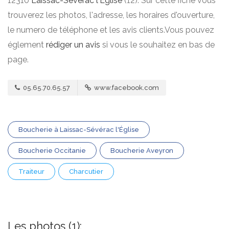
12310
Laissac-Sévérac l'Église
(12). Sur cette fiche vous
trouverez les photos, l'adresse, les horaires d'ouverture,
le numero de téléphone et les avis clients.Vous pouvez
églement
rédiger un avis
si vous le souhaitez en bas de
page.
05.65.70.65.57
www.facebook.com
Boucherie à Laissac-Sévérac l'Église
Boucherie Occitanie
Boucherie Aveyron
Traiteur
Charcutier
Les photos (1):