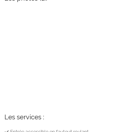
Les services :
✔️ Entrée accessible en fauteuil roulant