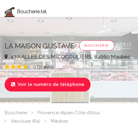
Boucherie.tel
LA MAISON GUSTAVE
BOUCHERIE
47 A ALLEE DES MICOCOULIERS, 84660 Maubec
(31 avis)
Voir le numéro de téléphone

Boucherie
Provence-Alpes-Côte d'Azur
Vaucluse (84)
Maubec