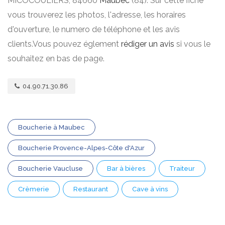
MICOCOULIERS, 84660
Maubec
(84). Sur cette fiche
vous trouverez les photos, l'adresse, les horaires
d'ouverture, le numero de téléphone et les avis
clients.Vous pouvez églement
rédiger un avis
si vous le
souhaitez en bas de page.
04.90.71.30.86
Boucherie à Maubec
Boucherie Provence-Alpes-Côte d'Azur
Boucherie Vaucluse
Bar à bières
Traiteur
Crèmerie
Restaurant
Cave à vins