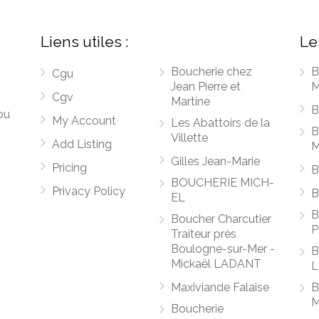
Liens utiles :
Le
Boucherie chez
B
Cgu
Jean Pierre et
M
Cgv
Martine
B
ou
My Account
Les Abattoirs de la
B
Villette
Add Listing
M
Gilles Jean-Marie
Pricing
B
BOUCHERIE MICH-
Privacy Policy
B
EL
B
Boucher Charcutier
P
Traiteur près
Boulogne-sur-Mer -
B
Mickaël LADANT
L
Maxiviande Falaise
B
M
Boucherie