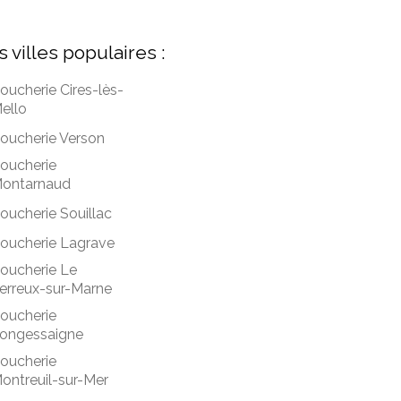
s villes populaires :
oucherie Cires-lès-
ello
oucherie Verson
oucherie
ontarnaud
oucherie Souillac
oucherie Lagrave
oucherie Le
erreux-sur-Marne
oucherie
ongessaigne
oucherie
ontreuil-sur-Mer