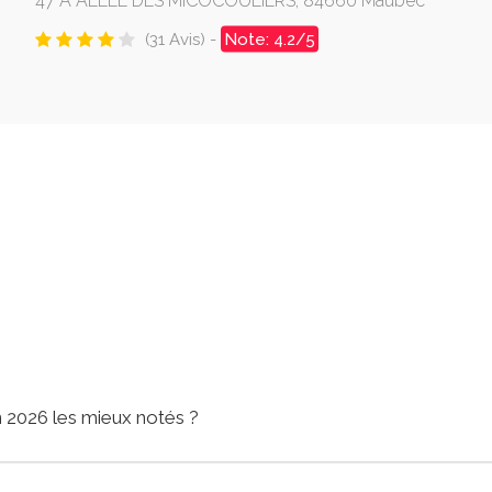
47 A ALLEE DES MICOCOULIERS, 84660 Maubec
(31 Avis) -
Note: 4.2/5
 2026 les mieux notés ?