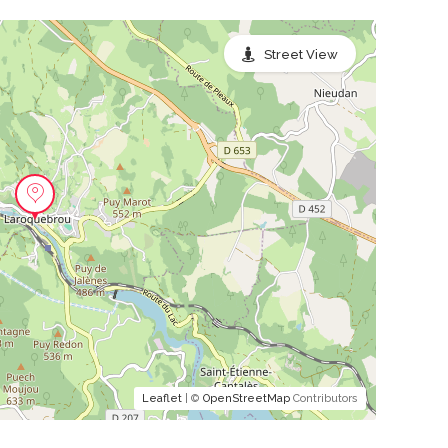
Street View
Leaflet
| ©
OpenStreetMap
Contributors