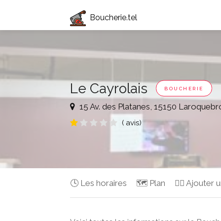
Boucherie.tel
Le Cayrolais
BOUCHERIE
15 Av. des Platanes, 15150 Laroquebr
( avis)
🕓 Les horaires
🗺️ Plan
✍🏻 Ajouter u