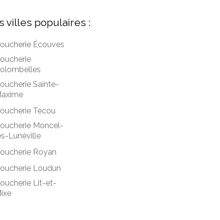
s villes populaires :
oucherie Écouves
oucherie
olombelles
oucherie Sainte-
axime
oucherie Técou
oucherie Moncel-
ès-Lunéville
oucherie Royan
oucherie Loudun
oucherie Lit-et-
ixe