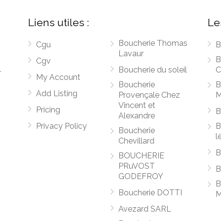
Liens utiles :
Le
Boucherie Thomas
Cgu
B
Lavaur
B
Cgv
Boucherie du soleil
C
r
My Account
Boucherie
B
Add Listing
Provençale Chez
M
Vincent et
Pricing
B
Alexandre
Privacy Policy
B
Boucherie
l
Chevillard
B
BOUCHERIE
PRuVOST
B
GODEFROY
B
Boucherie DOTTI
M
Avezard SARL