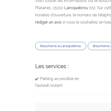
Voici toutes les informations sur le Bouch
Platanes, 15150
Laroquebrou
(15). Sur cet
horaires d'ouverture, le numero de téléph
rédiger un avis
si vous le souhaitez en ba
Boucherie à Laroquebrou
Boucherie
Les services :
✔️ Parking accessible en
fauteuil roulant