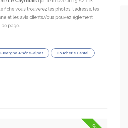
erie
Le Cayrolais
qui ce trouve au 15 Av. des
te fiche vous trouverez les photos, l'adresse, les
one et les avis clients.Vous pouvez églement
s de page.
 Auvergne-Rhône-Alpes
Boucherie Cantal