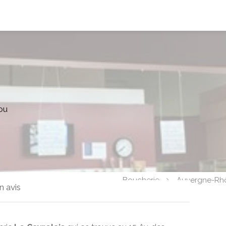
ou
Boucherie
Auvergne-Rh
n avis