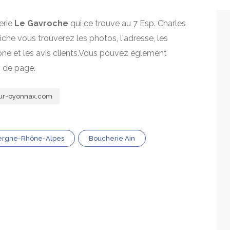
erie
Le Gavroche
qui ce trouve au 7 Esp. Charles
fiche vous trouverez les photos, l'adresse, les
one et les avis clients.Vous pouvez églement
s de page.
ur-oyonnax.com
ergne-Rhône-Alpes
Boucherie Ain