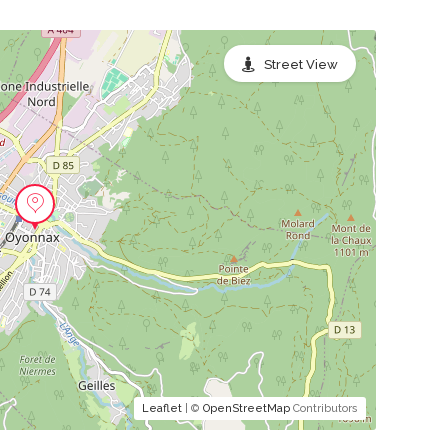
Street View
Leaflet
| ©
OpenStreetMap
Contributors