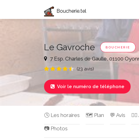
Boucherie.tel
Le Gavroche
BOUCHERIE
7 Esp. Charles de Gaulle, 01100 Oyon
(23 avis)
Voir le numéro de téléphone

🕓 Les horaires
🗺️ Plan
💬 Avis
✍🏻
📷 Photos