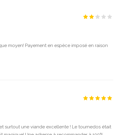
s que moyen! Payement en espèce imposé en raison
et surtout une viande excellente ! Le tournedos était
tait magique! Une adresse à recommander à 100% .