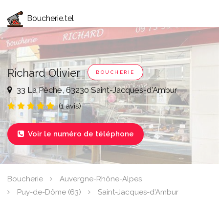
Boucherie.tel
Richard Olivier
BOUCHERIE
33 La Pêche, 63230 Saint-Jacques-d'Ambur
(1 avis)
Voir le numéro de téléphone

Boucherie
Auvergne-Rhône-Alpes
Puy-de-Dôme (63)
Saint-Jacques-d'Ambur