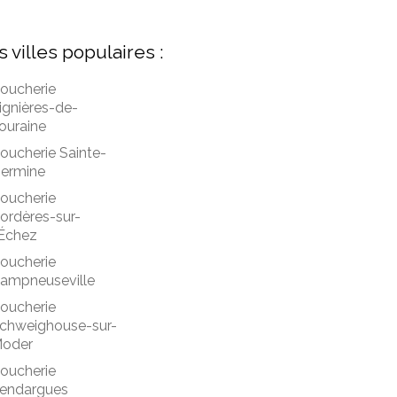
s villes populaires :
oucherie
ignières-de-
ouraine
oucherie Sainte-
ermine
oucherie
ordères-sur-
'Échez
oucherie
ampneuseville
oucherie
chweighouse-sur-
oder
oucherie
endargues