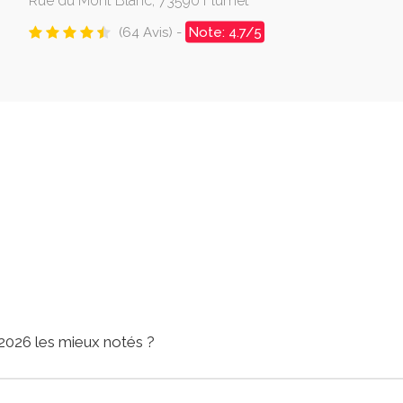
Rue du Mont Blanc, 73590 Flumet
(64 Avis) -
Note: 4.7/5
2026 les mieux notés ?