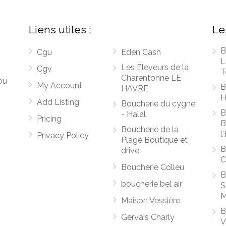
Liens utiles :
Le
B
Cgu
Eden Cash
L
Les Éleveurs de la
Cgv
T
Charentonne LE
ou
My Account
B
HAVRE
H
Add Listing
Boucherie du cygne
B
- Halal
Pricing
B
Boucherie de la
l
Privacy Policy
Plage Boutique et
B
drive
C
Boucherie Colleu
B
boucherie bel air
S
M
Maison Vessière
B
Gervais Charly
V