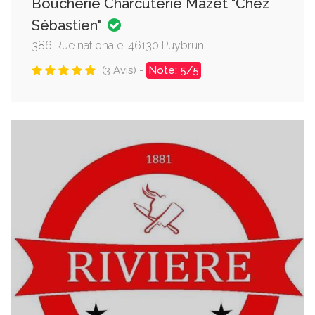
Boucherie Charcuterie Mazet "Chez
Sébastien"
386 Rue nationale, 46130 Puybrun
(3 Avis) -
Note: 5/5