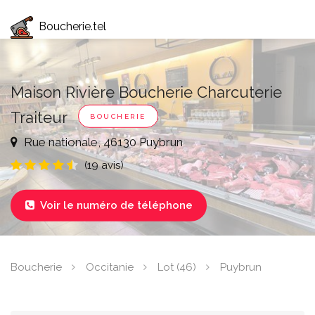
Boucherie.tel
Maison Rivière Boucherie Charcuterie
Traiteur
BOUCHERIE
Rue nationale, 46130 Puybrun
(19 avis)
Voir le numéro de téléphone

Boucherie
Occitanie
Lot (46)
Puybrun