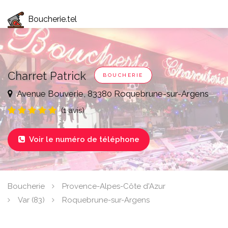
Boucherie.tel
Charret Patrick
BOUCHERIE
Avenue Bouverie, 83380 Roquebrune-sur-Argens
(1 avis)
Voir le numéro de téléphone

Boucherie
Provence-Alpes-Côte d'Azur
Var (83)
Roquebrune-sur-Argens