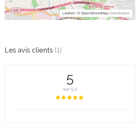
Leaflet
| ©
OpenStreetMap
Contributors
Les avis clients
(1)
5
sur 5.0