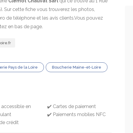
erie
Clémot Chauvat Sarl
qui ce trouve au 1 Rue
). Sur cette fiche vous trouverez les photos,
mero de téléphone et les avis clients.Vous pouvez
itez en bas de page.
ire.fr
rie Pays de la Loire
Boucherie Maine-et-Loire
g accessible en
✔️ Cartes de paiement
oulant
✔️ Paiements mobiles NFC
de crédit