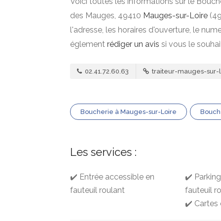
Voici toutes les informations sur le Bouch
des Mauges, 49410
Mauges-sur-Loire
(49
l'adresse, les horaires d'ouverture, le nu
églement
rédiger un avis
si vous le souha
02.41.72.60.63
traiteur-mauges-sur-lo
Boucherie à Mauges-sur-Loire
Bouche
Les services :
✔️ Entrée accessible en
✔️ Parkin
fauteuil roulant
fauteuil r
✔️ Cartes 