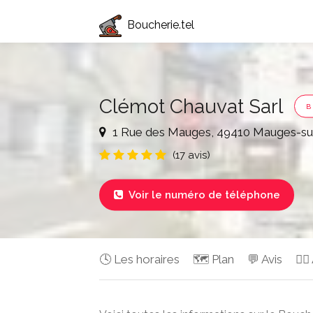
Boucherie.tel
Clémot Chauvat Sarl
B
1 Rue des Mauges, 49410 Mauges-su
(17 avis)
Voir le numéro de téléphone

🕓 Les horaires
🗺️ Plan
💬 Avis
✍🏻