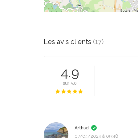
Les avis clients
(17)
4.9
sur 5.0
Arthur.I
07/04/2024 à 09:48