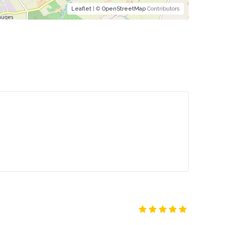
Leaflet
| ©
OpenStreetMap
Contributors