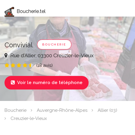
Boucherie.tel
Convivial
BOUCHERIE
Rue d'Allier, 03300 Creuzier-le-Vieux
(18 avis)
Voir le numéro de téléphone

Boucherie
Auvergne-Rhône-Alpes
Allier (03)
Creuzier-le-Vieux