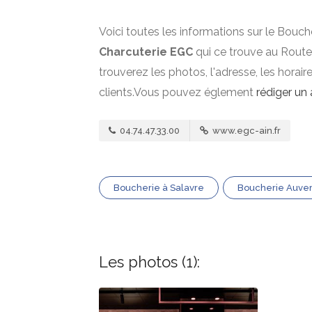
Voici toutes les informations sur le Bouch
Charcuterie EGC
qui ce trouve au Rout
trouverez les photos, l'adresse, les horai
clients.Vous pouvez églement
rédiger un 
04.74.47.33.00
www.egc-ain.fr
Boucherie à Salavre
Boucherie Auve
Les photos (1):