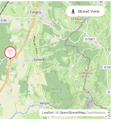
Street View
Leaflet
| ©
OpenStreetMap
Contributors