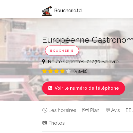
Boucherie.tel
Européenne Gastronom
BOUCHERIE
Route Capettes, 01270 Salavre
(5 avis)
Voir le numéro de téléphone

🕓 Les horaires
🗺️ Plan
💬 Avis
✍🏻
📷 Photos