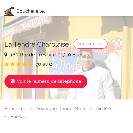
Boucherie.tel
La Tendre Charolaise
BOUCHERIE
160 Rte de Trévoux, 01310 Buellas
(32 avis)
Voir le numéro de téléphone

Boucherie
Auvergne-Rhône-Alpes
Ain (01)
Buellas