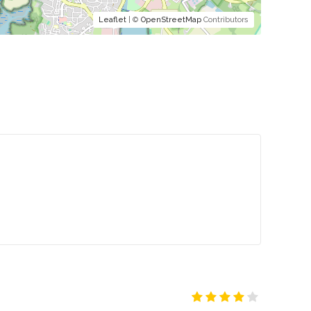
Leaflet
| ©
OpenStreetMap
Contributors