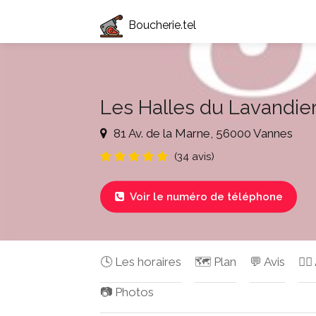
Boucherie.tel
Les Halles du Lavandie
81 Av. de la Marne, 56000 Vannes
(34 avis)
Voir le numéro de téléphone

🕓 Les horaires
🗺️ Plan
💬 Avis
✍🏻
📷 Photos