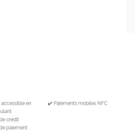
g accessible en
✔️ Paiements mobiles NFC
oulant
de crédit
 de paiement